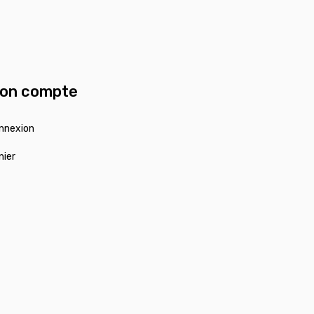
on compte
nnexion
nier