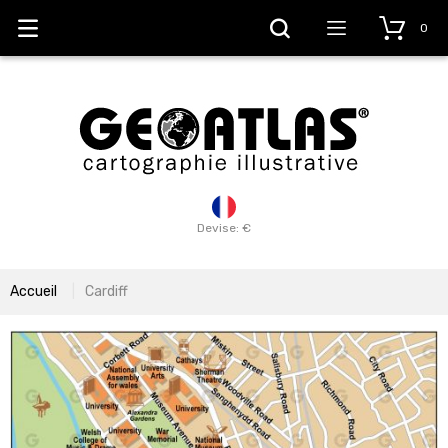
0
Devise: €
Accueil
Cardiff