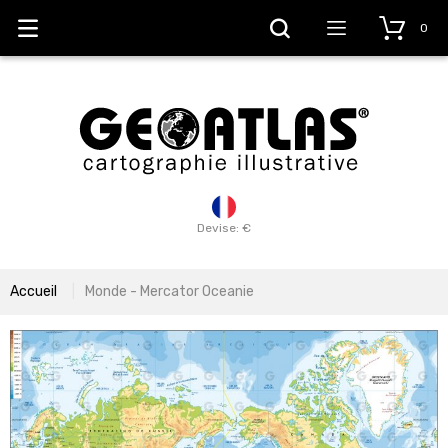
0
Devise: €
Accueil
Monde - Mercator Oceanie