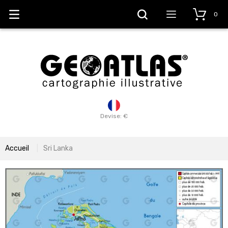
0
Devise: €
Accueil
Sri Lanka