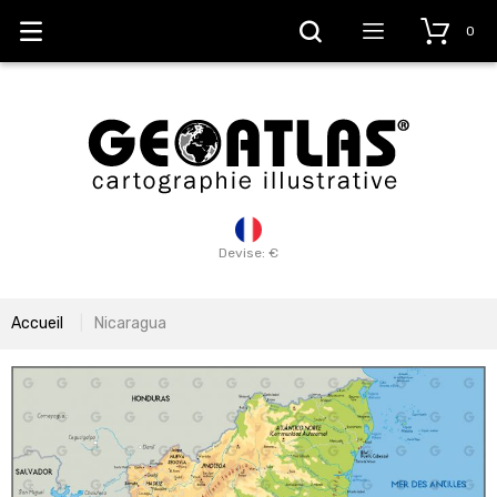
0
Devise: €
Accueil
Nicaragua