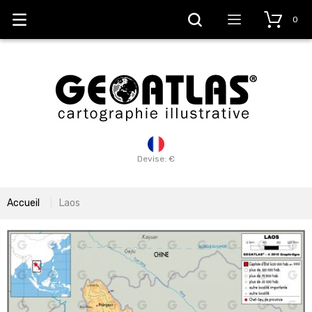
0
Devise: €
Accueil
Laos