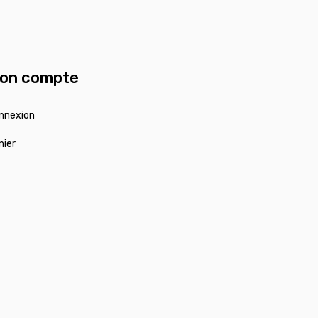
on compte
nnexion
nier