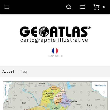
0
Devise: €
Accueil
Iraq