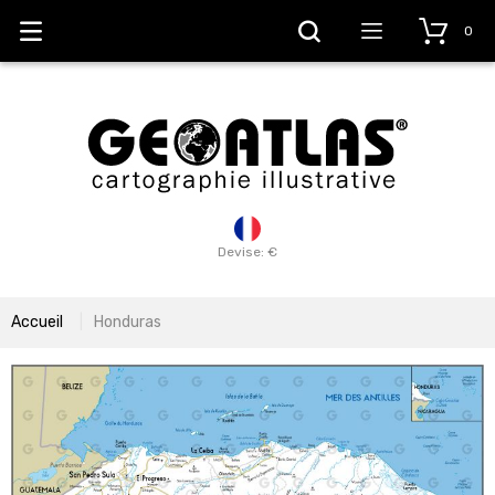
0
Devise: €
Accueil
Honduras