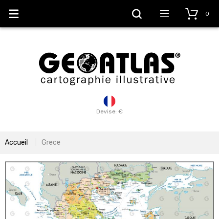
0
Devise: €
Accueil
Grece