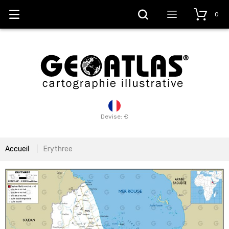
0
Devise: €
Accueil
Erythree