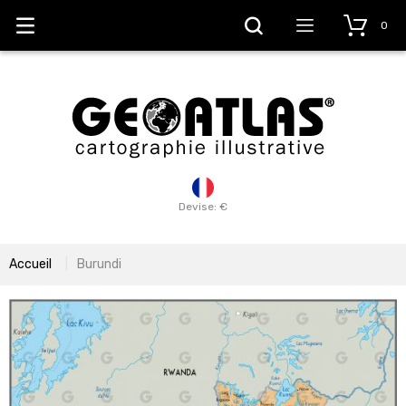
0
Devise: €
Accueil
Burundi