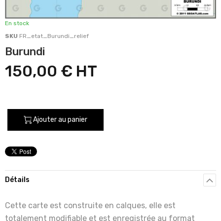
En stock
SKU
FR_etat_Burundi_relief
Burundi
150,00 €
Ajouter au panier
Détails
Cette carte est construite en calques, elle est
totalement modifiable et est enregistrée au format