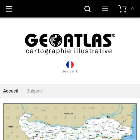
0
Devise: €
Accueil
Bulgarie