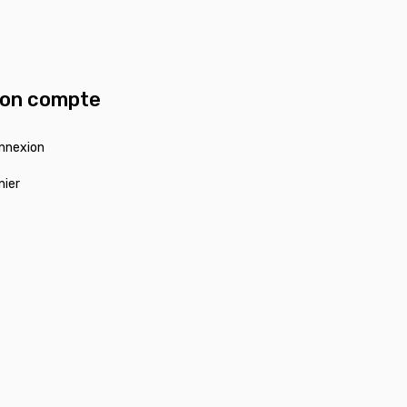
on compte
nnexion
nier