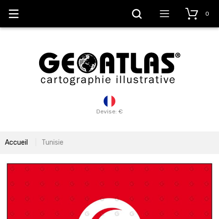
0
Devise: €
Accueil
Tunisie