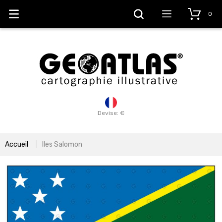
0
Devise: €
Accueil
Iles Salomon