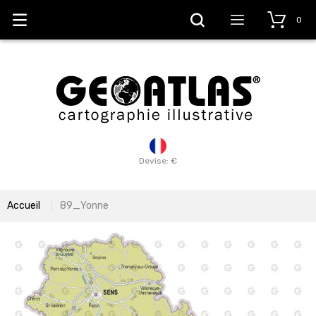
0
Devise: €
Accueil
89_Yonne