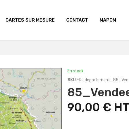
CARTES SUR MESURE
CONTACT
MAPOM
En stock
SKU
FR_departement_85_Vend
85_Vende
90,00 €