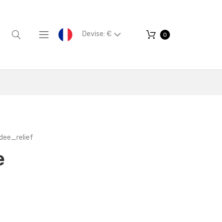
Devise: €
0
ee_relief
e