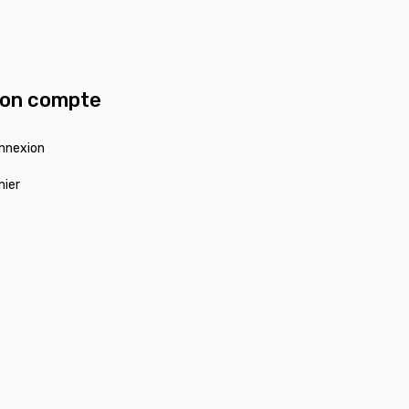
on compte
nnexion
nier