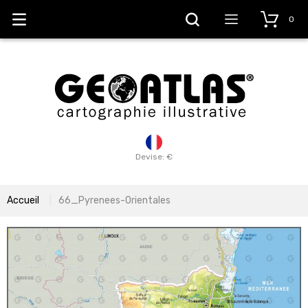
0
Devise: €
Accueil
66_Pyrenees-Orientales