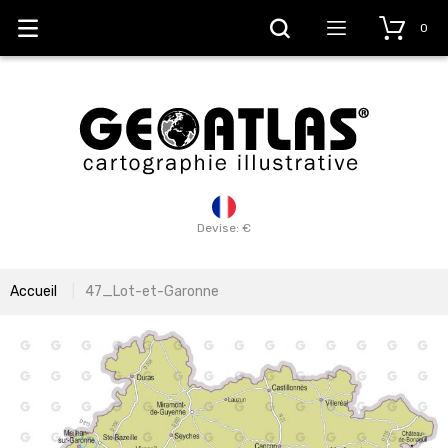
0
Devise: €
Accueil
47_Lot-et-Garonne