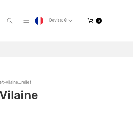
Devise: €
0
-Vilaine_relief
Vilaine