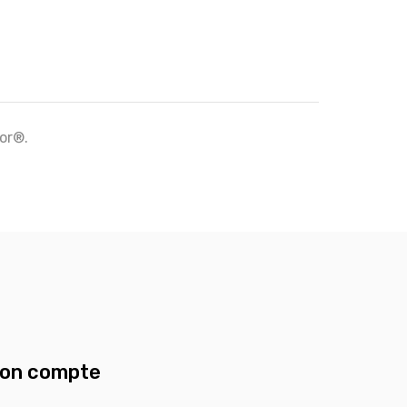
tor®.
on compte