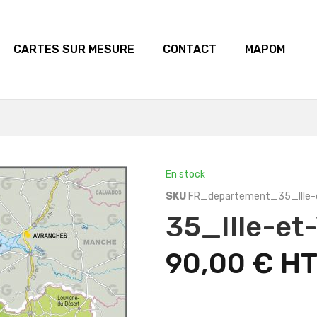
CARTES SUR MESURE
CONTACT
MAPOM
En stock
SKU
FR_departement_35_Ille-et
35_Ille-et-
90,00 €