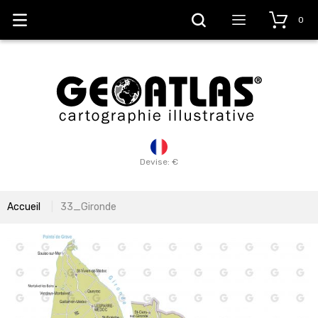
0
Devise: €
Accueil
33_Gironde