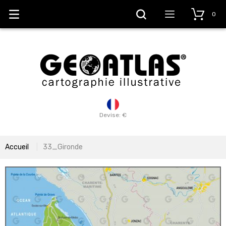
0
Devise: €
Accueil
33_Gironde