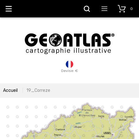
0
Devise: €
Accueil
19_Correze