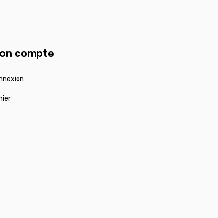
on compte
nnexion
nier