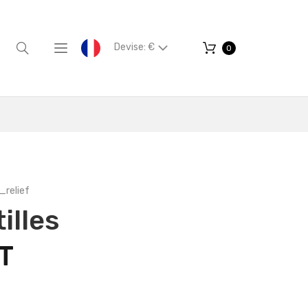
Devise: €
0
_relief
illes