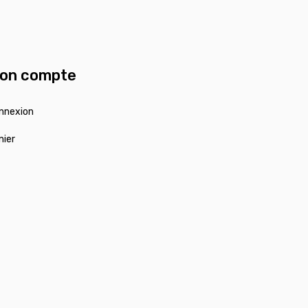
on compte
nnexion
nier