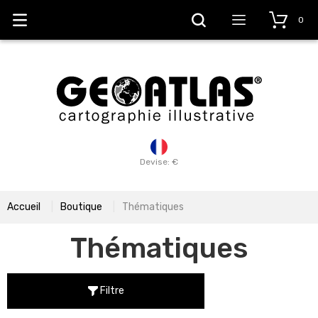
0
Devise: €
Accueil
Boutique
Thématiques
Thématiques
Filtre