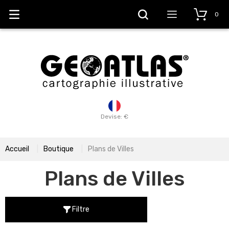
0
Devise: €
Accueil
Boutique
Plans de Villes
Plans de Villes
Filtre