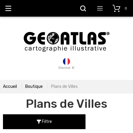
0
Devise: €
Accueil
Boutique
Plans de Villes
Plans de Villes
Filtre