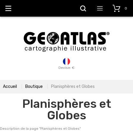
0
Devise: €
Accueil
Boutique
Planisphères et Globes
Planisphères et
Globes
Description de la page "
Planisphères et Globes
"