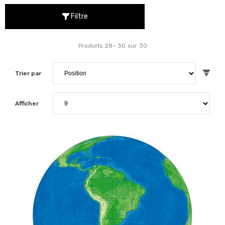
Filtre
Produits
28
-
30
sur
30
Trier par
Afficher