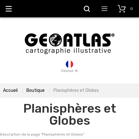
0
Devise: €
Accueil
Boutique
Planisphères et Globes
Planisphères et
Globes
Description de la page "
Planisphères et Globes
"