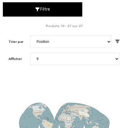
Filtre
Produits
19
-
27
sur
27
Trier par
Afficher