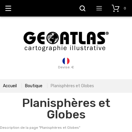
0
Devise: €
Accueil
Boutique
Planisphères et Globes
Planisphères et
Globes
Description de la page "
Planisphères et Globes
"