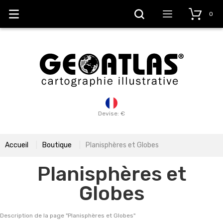
0
Devise: €
Accueil
Boutique
Planisphères et Globes
Planisphères et
Globes
Description de la page "
Planisphères et Globes
"