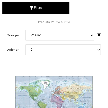
Filtre
Produits
19
-
23
sur
23
Trier par
Afficher