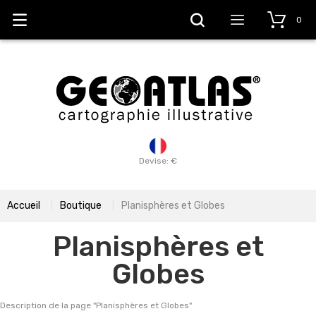
0
Devise: €
Accueil
Boutique
Planisphères et Globes
Planisphères et
Globes
Description de la page "
Planisphères et Globes
"