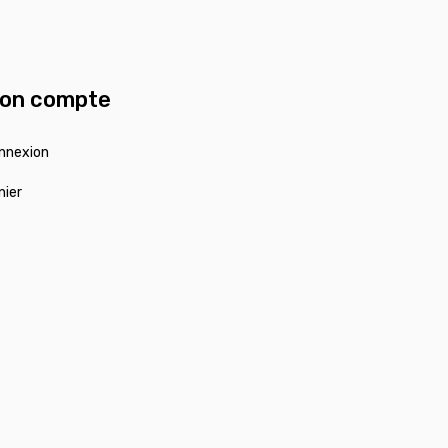
on compte
nnexion
nier