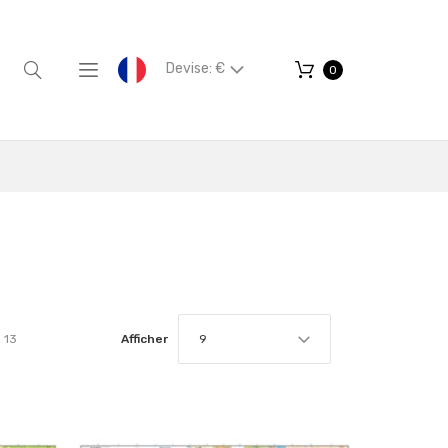
Devise: €
0
13
Afficher
9