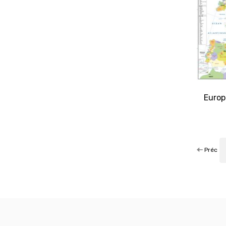
Europ
Préc