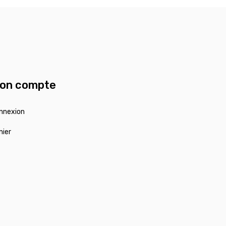
on compte
nnexion
nier