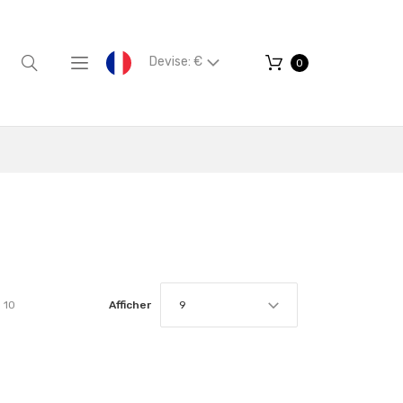
Devise: €
0
10
Afficher
9