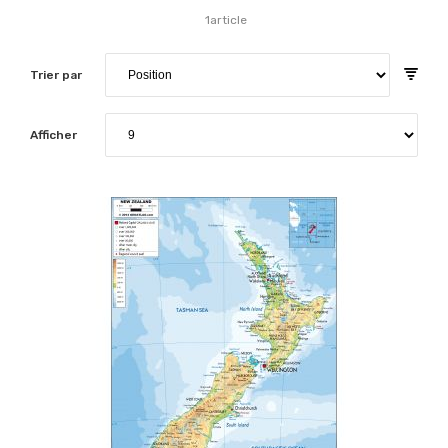
1
article
Trier par
Afficher