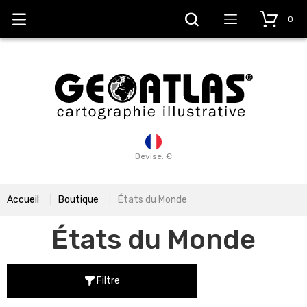
0
Devise: €
Accueil
Boutique
États du Monde
États du Monde
Filtre