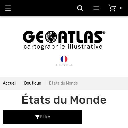
0
Devise: €
Accueil
Boutique
États du Monde
États du Monde
Filtre