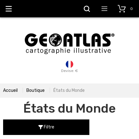
0
Devise: €
Accueil
Boutique
États du Monde
États du Monde
Filtre