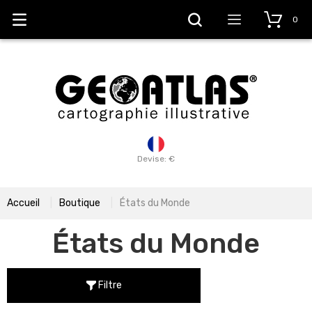
0
Devise: €
Accueil
Boutique
États du Monde
États du Monde
Filtre