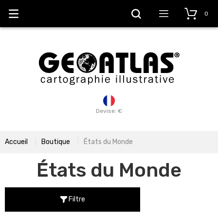
0
Devise: €
Accueil
Boutique
États du Monde
États du Monde
Filtre