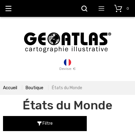
0
Devise: €
Accueil
Boutique
États du Monde
États du Monde
Filtre