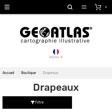
0
Devise: €
Accueil
Boutique
Drapeaux
Drapeaux
Filtre