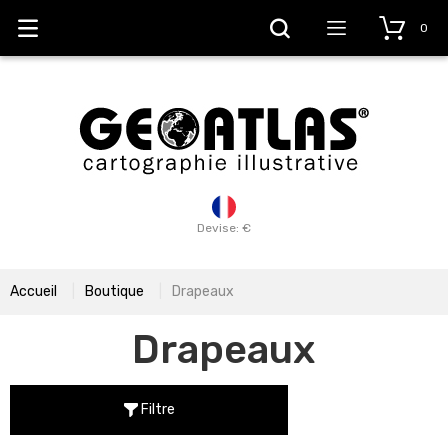
0
Devise: €
Accueil
Boutique
Drapeaux
Drapeaux
Filtre