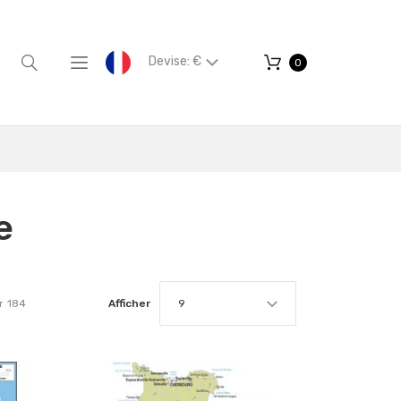
Devise: €
0
e
r
184
Afficher
9