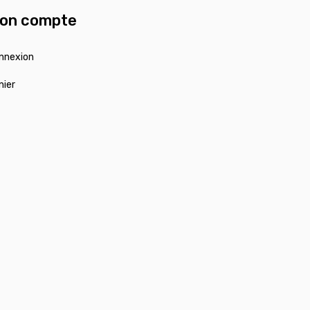
on compte
nnexion
nier