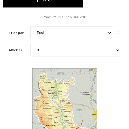
Filtre
Produits
127
-
135
sur
280
Trier par
Afficher