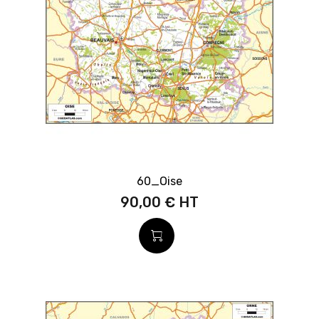
60_Oise
90,00 €