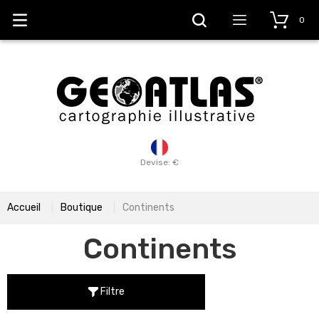
0
Devise: €
Accueil
Boutique
Continents
Continents
Filtre