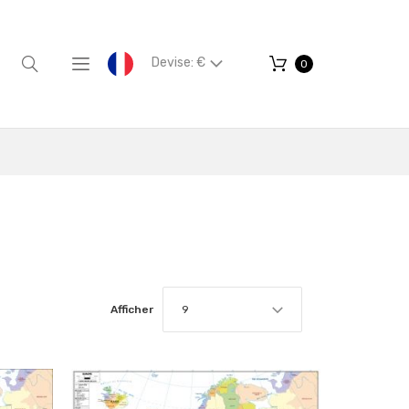
Devise: €
0
Afficher
9