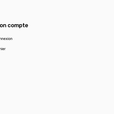
on compte
nnexion
nier