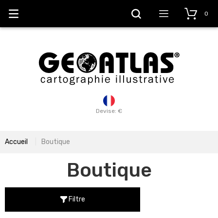
0
Devise: €
Accueil
Boutique
Boutique
Filtre